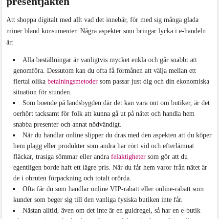
presentjakten
Att shoppa digitalt med allt vad det innebär, för med sig många glada
miner bland konsumenter. Några aspekter som bringar lycka i e-handeln
är:
Alla beställningar är vanligtvis mycket enkla och går snabbt att
genomföra. Dessutom kan du ofta få förmånen att välja mellan ett
flertal olika
betalningsmetoder
som passar just dig och din ekonomiska
situation för stunden.
Som boende på landsbygden där det kan vara ont om butiker, är det
oerhört tacksamt för folk att kunna gå ut på nätet och handla hem
snabba presenter och annat nödvändigt.
När du handlar online slipper du dras med den aspekten att du köper
hem plagg eller produkter som andra har rört vid och efterlämnat
fläckar, trasiga sömmar eller andra
felaktigheter
som gör att du
egentligen borde haft ett lägre pris. När du får hem varor från nätet är
de i obruten förpackning och totalt orörda.
Ofta får du som handlar online VIP-rabatt eller online-rabatt som
kunder som beger sig till den vanliga fysiska butiken inte får.
Nästan alltid, även om det inte är en guldregel, så har en e-butik