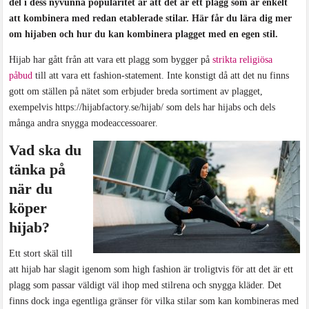
del i dess nyvunna popularitet är att det är ett plagg som är enkelt
att kombinera med redan etablerade stilar. Här får du lära dig mer
om hijaben och hur du kan kombinera plagget med en egen stil.
Hijab har gått från att vara ett plagg som bygger på
strikta religiösa
påbud
till att vara ett fashion-statement. Inte konstigt då att det nu finns
gott om ställen på nätet som erbjuder breda sortiment av plagget,
exempelvis https://hijabfactory.se/hijab/ som dels har hijabs och dels
många andra snygga modeaccessoarer.
Vad ska du
tänka på
när du
köper
hijab?
Ett stort skäl till
att hijab har slagit igenom som high fashion är troligtvis för att det är ett
plagg som passar väldigt väl ihop med stilrena och snygga kläder. Det
finns dock inga egentliga gränser för vilka stilar som kan kombineras med