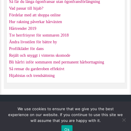
Så får du långa ögonfransar utan ögonfransförlängning
Vad passar till hijab?
Fördelar med att shoppa online
Hur rakning påverkar hårväxten
Hårtrender 2019
Tre herrfrisyrer för sommaren 2018
Ändra livsstilen för bättre hy
Profilkläder för dans
Rejält och snyggt i vinterns skomode
Bli hårfri inför sommaren med permanent hårborttagning
Så rensar du garderoben effektivt
Hijabistas och trendsättning
ANNMI
We use cookies to ensure that we give you the best
experience on our website. If you continue to use this site we
will assume that you are happy with it.
Copyright © 2026 —
Annmi
.
Ok