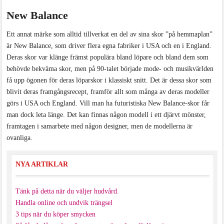
New Balance
Ett annat märke som alltid tillverkat en del av sina skor ”på hemmaplan”
är New Balance, som driver flera egna fabriker i USA och en i England.
Deras skor var klänge främst populära bland löpare och bland dem som
behövde bekväma skor, men på 90-talet började mode- och musikvärlden
få upp ögonen för deras löparskor i klassiskt snitt. Det är dessa skor som
blivit deras framgångsrecept, framför allt som många av deras modeller
görs i USA och England. Vill man ha futuristiska New Balance-skor får
man dock leta länge. Det kan finnas någon modell i ett djärvt mönster,
framtagen i samarbete med någon designer, men de modellerna är
ovanliga.
NYA ARTIKLAR
Tänk på detta när du väljer hudvård.
Handla online och undvik trängsel
3 tips när du köper smycken