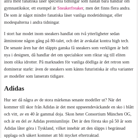
allra mest fanatiska läser speciella tidningar som nästan bara handlar om
gymnastikskor, ett exempel är
Sneakerfreaker
, men det finns flera andra.
De som är något mindre fanatiska läser vanliga modetidningar, eller
modespalterna i andra tidningar.
I stort har modet inom sneakers handlat om två ytterligheter sedan
åtminstone någon gång på 80-talet, och det är avskalat kontra high tech.
De senaste åren har det släppts ganska få sneakers som verkligen är helt
nya i designen, då handlar det om specialskor som riktar sig till eliten
inom olika idrotter. På marknaden för vanliga dödliga är det retron som
dominerar starkt: även de sneakers som känns futuristiska är ofta varianter
av modeller som lanserats tidigare.
Adidas
Hur ser då några av de stora märkenas senaste modeller ut? När det
kommer till skor från Adidas är det mest uppseendeväckande en sko i blått
och vitt, av en 40 år gammal doja. Skon heter Consortium München OG,
och är en del av Adidas premiumlinje. Det är den första sko på 50 år som
Adidas låter göra i Tyskland, vilket innebär att den släpps i begränsad
upplaga och säkert kommer att bli mycket eftertraktad.