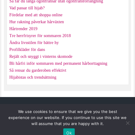
Så får du långa ögonfransar utan ögonfransförlängning
Vad passar till hijab?
Fördelar med att shoppa online
Hur rakning påverkar hårväxten
Hårtrender 2019
Tre herrfrisyrer för sommaren 2018
Ändra livsstilen för bättre hy
Profilkläder för dans
Rejält och snyggt i vinterns skomode
Bli hårfri inför sommaren med permanent hårborttagning
Så rensar du garderoben effektivt
Hijabistas och trendsättning
ANNMI
We use cookies to ensure that we give you the best
experience on our website. If you continue to use this site we
will assume that you are happy with it.
Copyright © 2026 —
Annmi
.
Ok